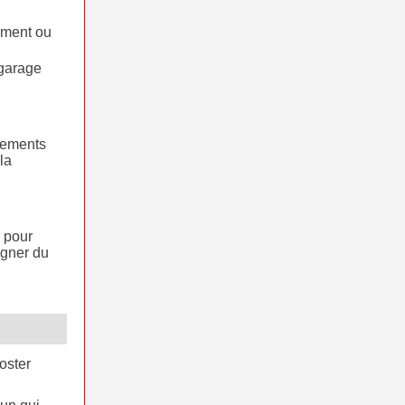
ement ou
 garage
ipements
la
e pour
agner du
oster