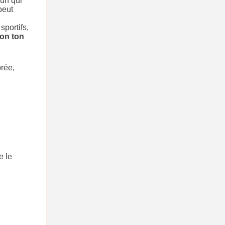
’un qui
peut
portifs,
lon ton
rée,
e le