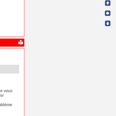
ue vous
ir
roblème