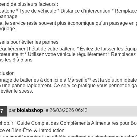
pend de plusieurs facteurs :
batterie * Type de véhicule * Distance d’intervention * Remplac
pannage
a, le service reste souvent plus économique qu’un passage en
rquage.
eils pour éviter les pannes
régulièrement l’état de votre batterie * Évitez de laisser les équ
teur éteint * Utilisez votre véhicule régulièrement * Remplacez 
us les 3 à 5 ans
clusion
nage de batteries à domicile à Marseille** est la solution idéal
 à une panne rapidement. Ce service pratique vous permet de g
éviter le stress.
par
biolabshop
le 26/03/2026 06:42
07
hop.fr : Guide Complet des Compléments Alimentaires pour Bo
e et Bien‑Être 🔥 Introduction