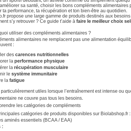
s un sportif débutant, un athlète confirmé ou simplement quelqu
améliorer sa santé, choisir les bons compléments alimentaires 
r ta performance, ta récupération et ton bien‑être au quotidien.
.fr propose une large gamme de produits destinés aux besoins s
nt s’y retrouver ? Ce guide t’aide à
faire le meilleur choix se
quoi utiliser des compléments alimentaires ?
ments alimentaires ne remplacent pas une alimentation équilib
uvent :
ler des
carences nutritionnelles
orer la
performance physique
érer la
récupération musculaire
nir le
système immunitaire
re la
fatigue
 particulièrement utiles lorsque l’entraînement est intense ou qu
mentaire ne couvre pas tous les besoins.
prendre les catégories de compléments
rincipales catégories de produits disponibles sur Biolabshop.fr :
es aminés essentiels (BCAA / EAA)
 :