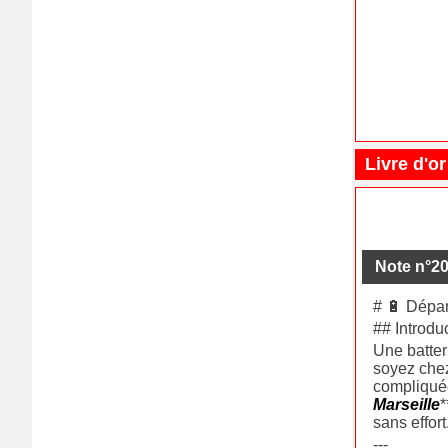
Livre d'or
Note n°2
# 🔋 Dépan
## Introdu
Une batter
soyez chez
compliquée
Marseille
*
sans effort
---