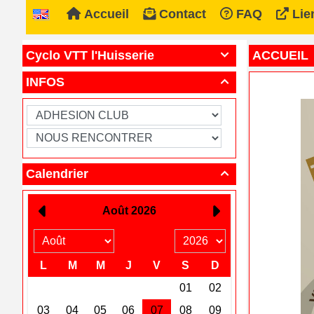
Accueil
Contact
FAQ
Lie
Cyclo VTT l'Huisserie
ACCUEIL

INFOS

Calendrier
