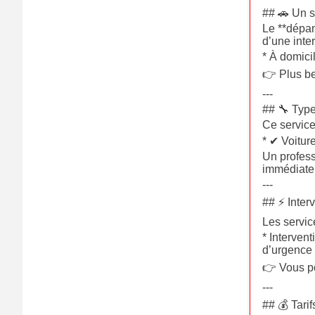
## 🚗 Un s
Le **dépan
d’une inte
* À domicil
👉 Plus b
---
## 🔧 Type
Ce service
* ✔ Voitur
Un profess
immédiatem
---
## ⚡ Inter
Les servic
* Intervent
d’urgence
👉 Vous po
---
## 💰 Tari