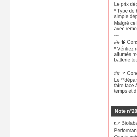
Le prix dé
* Type de 
simple dé
Malgré cel
avec remo
---
## 🧠 Cons
* Vérifiez 
allumés mo
batterie to
---
## 📌 Con
Le **dépan
faire face
temps et d’
Note n°2
👉 Biolabs
Performanc