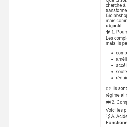
Que tu soi
cherche à 
transforme
Biolabshop
mais comme
objectif
.
🧠 1. Pour
Les complé
mais ils pe
comb
améli
accél
soute
rédui
👉 Ils sont
régime ali
🍽️ 2. Com
Voici les p
🥇 A. Acid
Fonctions